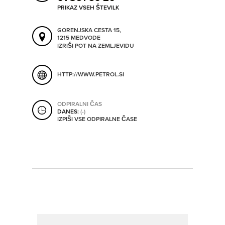
ORODJA
PRIKAZ VSEH ŠTEVILK
GORENJSKA CESTA 15,
SHRANI V MOJ ITIS
1215 MEDVODE
IZRIŠI POT NA ZEMLJEVIDU
SO ODPRTA V
HTTP://WWW.PETROL.SI
OD
ODPIRALNI ČAS
DO
DANES:
(-)
IZPIŠI VSE ODPIRALNE ČASE
SO TRENUTNO ODPRTA
SO NON-STOP ODPRTA