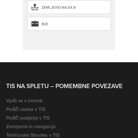
ZEMLJEVID.NAJDI.SI
BIZI
TIS NA SPLETU – POMEMBNE POVEZAVE
Vpiši se v imenik
Poišči osebe v TIS
Poišči podjetja v TIS
Zemljevid in navigacija
Telefonske številke v TIS