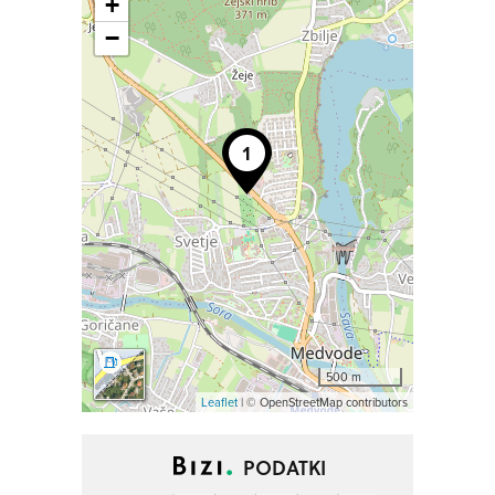
+
−
500 m
Leaflet
| © OpenStreetMap contributors
PODATKI