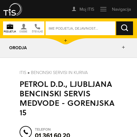
ISKANJE
ORODJA
PRIKAŽI ZEMLJEVID
ITIS
»
BENCINSKI SERVISI IN KURIVA
PETROL D.D., LJUBLJANA
POSLOVNE ENOTE
BENCINSKI SERVIS
MEDVODE - GORENJSKA
IZRIŠI POT
15
POŠLJI SMS
TELEFON
01 361 60 20