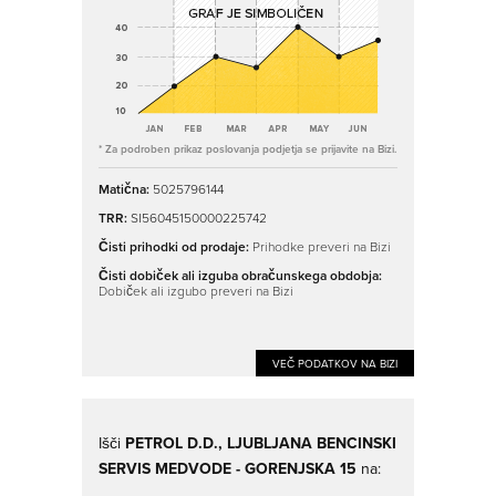
* Za podroben prikaz poslovanja podjetja se prijavite na Bizi.
Matična:
5025796144
TRR:
SI56045150000225742
Čisti prihodki od prodaje:
Prihodke preveri na Bizi
Čisti dobiček ali izguba obračunskega obdobja:
Dobiček ali izgubo preveri na Bizi
VEČ PODATKOV NA BIZI
Išči
PETROL D.D., LJUBLJANA BENCINSKI
SERVIS MEDVODE - GORENJSKA 15
na: