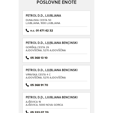
POSLOVNE ENOTE
PETROL D.D., LJUBLJANA
DUNAJSKA CESTA 50
LJUBLJANA, 1000 LJUBLJANA
n.c. 01 471 42 32
PETROL D.D., LJUBLJANA BENCINSKI
SERVIS AJDOVŠČINA - GORIŠKA
GORIŠKA CESTA 29
AJDOVŠČINA, 5270 AJDOVŠČINA
05 368 13 10
PETROL D.D., LJUBLJANA BENCINSKI
SERVIS AJDOVŠČINA - VIPAVSKA
VIPAVSKA CESTA 4 C
AJDOVŠČINA, 5270 AJDOVŠČINA
05 368 91 70
PETROL D.D., LJUBLJANA BENCINSKI
SERVIS AJŠEVICA
AJŠEVICA 19
AJŠEVICA, 5000 NOVA GORICA
05 333 07 70