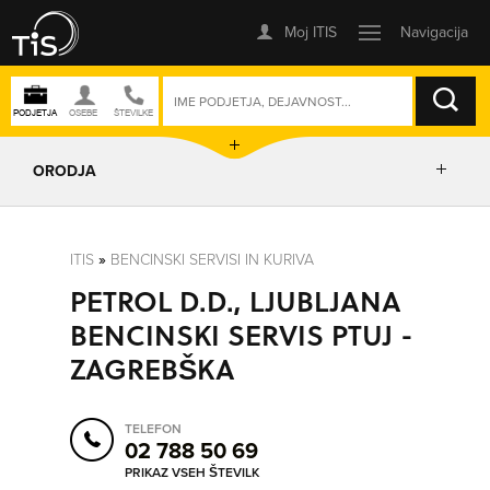
ISKANJE
ORODJA
PRIKAŽI ZEMLJEVID
ITIS
»
BENCINSKI SERVISI IN KURIVA
PETROL D.D., LJUBLJANA
POSLOVNE ENOTE
BENCINSKI SERVIS PTUJ -
ZAGREBŠKA
IZRIŠI POT
TELEFON
POŠLJI SMS
02 788 50 69
PRIKAZ VSEH ŠTEVILK