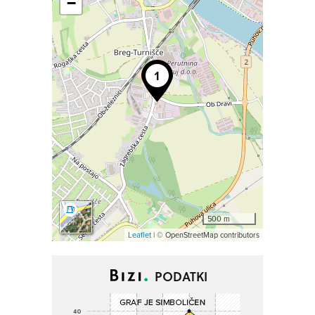
−
500 m
Leaflet
| © OpenStreetMap contributors
PODATKI