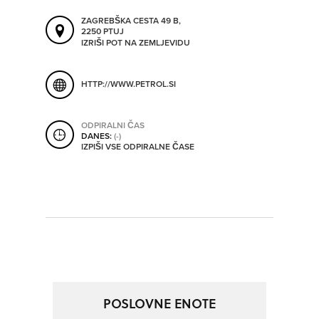
ORODJA
ZAGREBŠKA CESTA 49 B,
2250 PTUJ
IZRIŠI POT NA ZEMLJEVIDU
SHRANI V MOJ ITIS
SO ODPRTA V
HTTP://WWW.PETROL.SI
OD
ODPIRALNI ČAS
DANES:
(-)
IZPIŠI VSE ODPIRALNE ČASE
DO
SO TRENUTNO ODPRTA
SO NON-STOP ODPRTA
POSLOVNE ENOTE