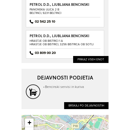
PETROL D.D., LJUBLJANA BENCINSKI
SERVIS BELTINCI
PANONSKA ULICA 2 B
BELTINCI, 9231 BELTINCI
02 542 25 10
PETROL D.D., LJUBLJANA BENCINSKI
SERVIS BISTRICA OB SOTLI
HRASTJE OB BISTRICI 1 A
HRASTJE OB BISTRICI, 3256 BISTRICA OB SOTLI
03 809 00 20
PRIKAZ VSEH ENOT
DEJAVNOSTI PODJETJA
Bencinski servisi in kuriva
BRSKAJ PO DEJAVNOSTIH
+