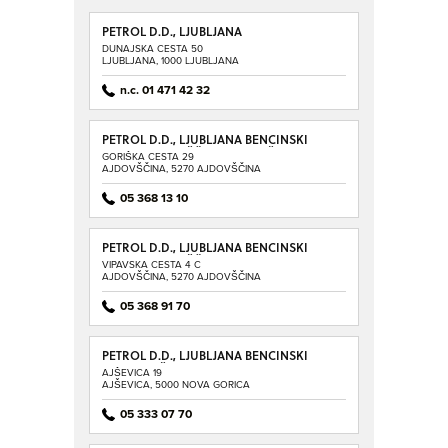
PETROL D.D., LJUBLJANA
DUNAJSKA CESTA 50
LJUBLJANA, 1000 LJUBLJANA
n.c. 01 471 42 32
PETROL D.D., LJUBLJANA BENCINSKI
SERVIS AJDOVŠČINA - GORIŠKA
GORIŠKA CESTA 29
AJDOVŠČINA, 5270 AJDOVŠČINA
05 368 13 10
PETROL D.D., LJUBLJANA BENCINSKI
SERVIS AJDOVŠČINA - VIPAVSKA
VIPAVSKA CESTA 4 C
AJDOVŠČINA, 5270 AJDOVŠČINA
05 368 91 70
PETROL D.D., LJUBLJANA BENCINSKI
SERVIS AJŠEVICA
AJŠEVICA 19
AJŠEVICA, 5000 NOVA GORICA
05 333 07 70