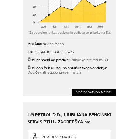
* Za podroben prikaz poslovanja podjetja se prijavite na Bizi.
Matična:
5025796433
TRR:
SI56045150000225742
Čisti prihodki od prodaje:
Prihodke preveri na Bizi
Čisti dobiček ali izguba obračunskega obdobja:
Dobiček ali izgubo preveri na Bizi
VEČ PODATKOV NA BIZI
Išči
PETROL D.D., LJUBLJANA BENCINSKI
SERVIS PTUJ - ZAGREBŠKA
na:
ZEMLJEVID.NAJDI.SI