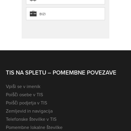
BIZI
TIS NA SPLETU – POMEMBNE POVEZAVE
Vpiši se v imenik
Poišči osebe v TIS
Poišči podjetja v TIS
Zemljevid in navigacija
Telefonske številke v TIS
Pomembne lokalne številke