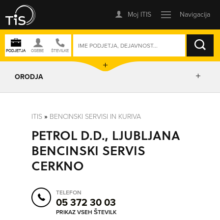
ISKANJE
ORODJA
PRIKAŽI ZEMLJEVID
ITIS
»
BENCINSKI SERVISI IN KURIVA
PETROL D.D., LJUBLJANA
POSLOVNE ENOTE
BENCINSKI SERVIS
CERKNO
IZRIŠI POT
TELEFON
POŠLJI SMS
05 372 30 03
PRIKAZ VSEH ŠTEVILK