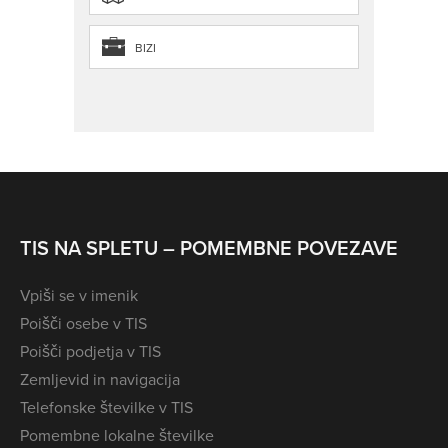
BIZI
TIS NA SPLETU – POMEMBNE POVEZAVE
Vpiši se v imenik
Poišči osebe v TIS
Poišči podjetja v TIS
Zemljevid in navigacija
Telefonske številke v TIS
Pomembne lokalne številke