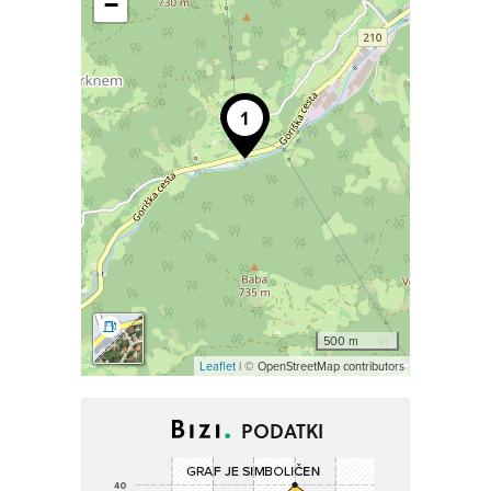
−
500 m
Leaflet
| © OpenStreetMap contributors
PODATKI