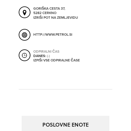
ORODJA
GORIŠKA CESTA 37,
5282 CERKNO
IZRIŠI POT NA ZEMLJEVIDU
SHRANI V MOJ ITIS
SO ODPRTA V
HTTP://WWW.PETROL.SI
OD
ODPIRALNI ČAS
DANES:
(-)
IZPIŠI VSE ODPIRALNE ČASE
DO
SO TRENUTNO ODPRTA
SO NON-STOP ODPRTA
POSLOVNE ENOTE