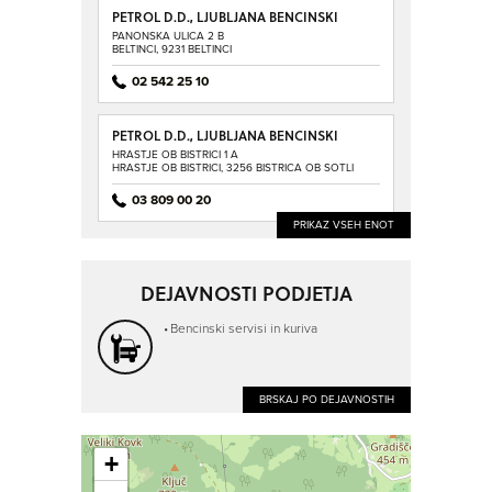
PETROL D.D., LJUBLJANA BENCINSKI
SERVIS BELTINCI
PANONSKA ULICA 2 B
BELTINCI, 9231 BELTINCI
02 542 25 10
PETROL D.D., LJUBLJANA BENCINSKI
SERVIS BISTRICA OB SOTLI
HRASTJE OB BISTRICI 1 A
HRASTJE OB BISTRICI, 3256 BISTRICA OB SOTLI
03 809 00 20
PRIKAZ VSEH ENOT
DEJAVNOSTI PODJETJA
Bencinski servisi in kuriva
BRSKAJ PO DEJAVNOSTIH
+