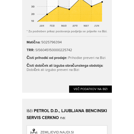
* Za podroben prikaz poslovanja podjetja se prijavite na Bizi.
Matična:
5025796394
TRR:
SI56045150000225742
Čisti prihodki od prodaje:
Prihodke preveri na Bizi
Čisti dobiček ali izguba obračunskega obdobja:
Dobiček ali izgubo preveri na Bizi
VEČ PODATKOV NA BIZI
Išči
PETROL D.D., LJUBLJANA BENCINSKI
SERVIS CERKNO
na:
ZEMLJEVID.NAJDI.SI