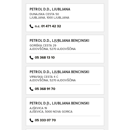
PETROL D.D., LJUBLJANA
DUNAJSKA CESTA 50
LJUBLJANA, 1000 LJUBLJANA
n.c. 01 471 42 32
PETROL D.D., LJUBLJANA BENCINSKI
SERVIS AJDOVŠČINA - GORIŠKA
GORIŠKA CESTA 29
AJDOVŠČINA, 5270 AJDOVŠČINA
05 368 13 10
PETROL D.D., LJUBLJANA BENCINSKI
SERVIS AJDOVŠČINA - VIPAVSKA
VIPAVSKA CESTA 4 C
AJDOVŠČINA, 5270 AJDOVŠČINA
05 368 91 70
PETROL D.D., LJUBLJANA BENCINSKI
SERVIS AJŠEVICA
AJŠEVICA 19
AJŠEVICA, 5000 NOVA GORICA
05 333 07 70