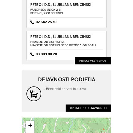
PETROL D.D., LJUBLJANA BENCINSKI
SERVIS BELTINCI
PANONSKA ULICA 2 B
BELTINCI, 9231 BELTINCI
02 542 25 10
PETROL D.D., LJUBLJANA BENCINSKI
SERVIS BISTRICA OB SOTLI
HRASTJE OB BISTRICI 1 A
HRASTJE OB BISTRICI, 3256 BISTRICA OB SOTLI
03 809 00 20
PRIKAZ VSEH ENOT
DEJAVNOSTI PODJETJA
Bencinski servisi in kuriva
BRSKAJ PO DEJAVNOSTIH
+