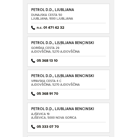
PETROL D.D., LJUBLJANA
DUNAJSKA CESTA 50
LJUBLJANA, 1000 LJUBLJANA
n.c. 01 471 42 32
PETROL D.D., LJUBLJANA BENCINSKI
SERVIS AJDOVŠČINA - GORIŠKA
GORIŠKA CESTA 29
AJDOVŠČINA, 5270 AJDOVŠČINA
05 368 13 10
PETROL D.D., LJUBLJANA BENCINSKI
SERVIS AJDOVŠČINA - VIPAVSKA
VIPAVSKA CESTA 4 C
AJDOVŠČINA, 5270 AJDOVŠČINA
05 368 91 70
PETROL D.D., LJUBLJANA BENCINSKI
SERVIS AJŠEVICA
AJŠEVICA 19
AJŠEVICA, 5000 NOVA GORICA
05 333 07 70