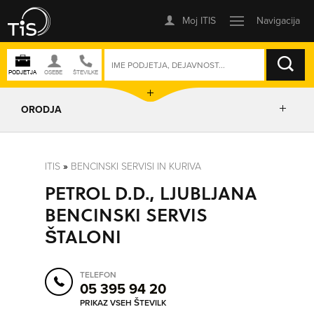
ISKANJE
ORODJA
PRIKAŽI ZEMLJEVID
ITIS
»
BENCINSKI SERVISI IN KURIVA
PETROL D.D., LJUBLJANA
POSLOVNE ENOTE
BENCINSKI SERVIS
ŠTALONI
IZRIŠI POT
TELEFON
POŠLJI SMS
05 395 94 20
PRIKAZ VSEH ŠTEVILK