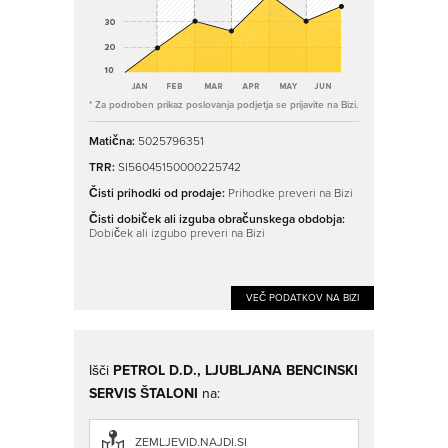
* Za podroben prikaz poslovanja podjetja se prijavite na Bizi.
Matična:
5025796351
TRR:
SI56045150000225742
Čisti prihodki od prodaje:
Prihodke preveri na Bizi
Čisti dobiček ali izguba obračunskega obdobja:
Dobiček ali izgubo preveri na Bizi
VEČ PODATKOV NA BIZI
Išči
PETROL D.D., LJUBLJANA BENCINSKI
SERVIS ŠTALONI
na:
ZEMLJEVID.NAJDI.SI