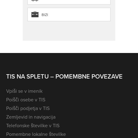
BIZI
TIS NA SPLETU – POMEMBNE POVEZAVE
Vpiši se v imenik
Poišči osebe v TIS
Poišči podjetja v TIS
Zemljevid in navigacija
Telefonske številke v TIS
Pomembne lokalne številke