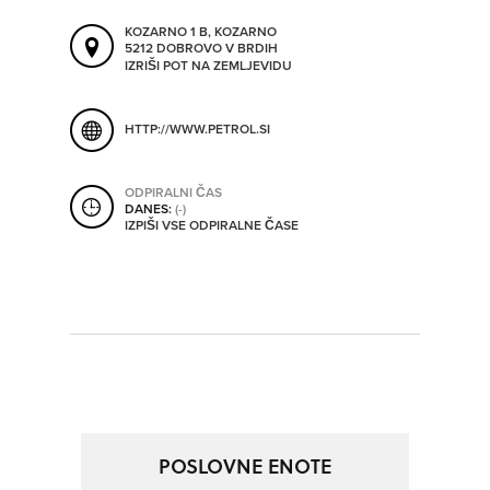
ORODJA
KOZARNO 1 B, KOZARNO
5212 DOBROVO V BRDIH
IZRIŠI POT NA ZEMLJEVIDU
SHRANI V MOJ ITIS
SO ODPRTA V
HTTP://WWW.PETROL.SI
OD
ODPIRALNI ČAS
DANES:
(-)
IZPIŠI VSE ODPIRALNE ČASE
DO
SO TRENUTNO ODPRTA
SO NON-STOP ODPRTA
POSLOVNE ENOTE