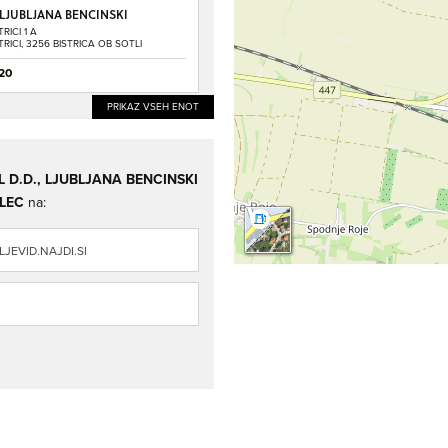
 LJUBLJANA BENCINSKI
ICA OB SOTLI
RICI 1 A
RICI, 3256 BISTRICA OB SOTLI
20
PRIKAZ VSEH ENOT
 D.D., LJUBLJANA BENCINSKI
ALEC
na:
JEVID.NAJDI.SI