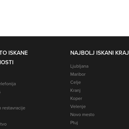
TO ISKANE
NAJBOLJ ISKANI KRAJ
OSTI
Ljubljana
Maribor
Celje
lefonija
Kranj
s
Koper
Velenje
n restavracije
Novo mesto
Ptuj
tvo