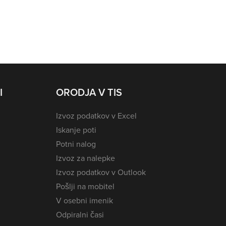
I
ORODJA V TIS
Izvoz podatkov v Excel
Iskanje poti
Potni nalog
Izvoz za nalepke
Izvoz podatkov v Outlook
Pošlji na mobitel
V osebni imenik
Odpiralni časi