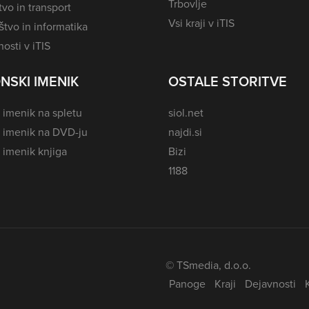
Trbovlje
vo in transport
Vsi kraji v iTIS
tvo in informatika
osti v iTIS
NSKI IMENIK
OSTALE STORITVE
 imenik na spletu
siol.net
i imenik na DVD-ju
najdi.si
 imenik knjiga
Bizi
1188
© TSmedia, d.o.o.
Panoge
Kraji
Dejavnosti