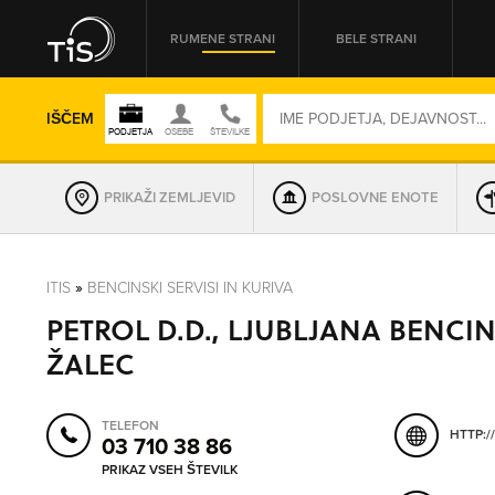
RUMENE STRANI
BELE STRANI
IŠČEM
PRIKAŽI ZEMLJEVID
POSLOVNE ENOTE
REGIJA
ITIS
»
BENCINSKI SERVISI IN KURIVA
PETROL D.D., LJUBLJANA BENCIN
OMREŽNA ŠT.
ŽALEC
TELEFON
HTTP:/
03 710 38 86
PRIKAZ VSEH ŠTEVILK