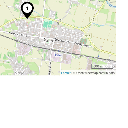
500 m
Leaflet
| © OpenStreetMap contributors