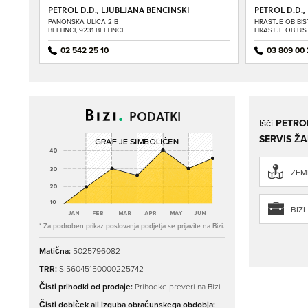
PETROL D.D., LJUBLJANA BENCINSKI
PETROL D.D.,
SERVIS BELTINCI
SERVIS BISTR
PANONSKA ULICA 2 B
HRASTJE OB BIST
BELTINCI, 9231 BELTINCI
HRASTJE OB BIST
02 542 25 10
03 809 00 
PODATKI
Išči
PETROL
SERVIS Ž
ZEML
BIZI
* Za podroben prikaz poslovanja podjetja se prijavite na Bizi.
Matična:
5025796082
TRR:
SI56045150000225742
Čisti prihodki od prodaje:
Prihodke preveri na Bizi
Čisti dobiček ali izguba obračunskega obdobja: