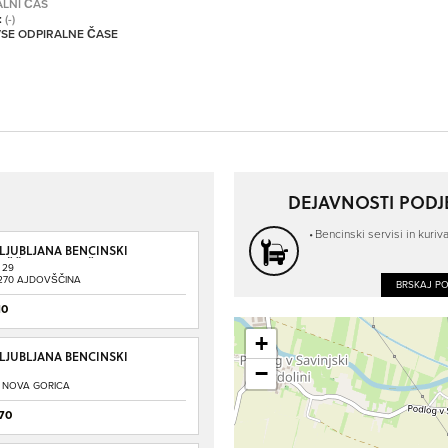
ALNI ČAS
:
(-)
 VSE ODPIRALNE ČASE
DEJAVNOSTI PODJ
Bencinski servisi in kuriv
 LJUBLJANA BENCINSKI
VŠČINA - GORIŠKA
 29
270 AJDOVŠČINA
BRSKAJ P
10
+
 LJUBLJANA BENCINSKI
−
VICA
0 NOVA GORICA
70