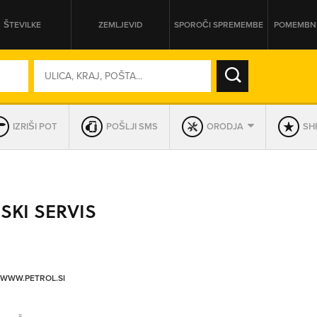
ŠTEVILKE
ZEMLJEVID
SPOROČI SPREMEMBE
POMEMBNE
SO ODPRTA V
IZRIŠI POT
POŠLJI SMS
ORODJA
SHR
DAN
SO TRENUTNO ODPRTA
SKI SERVIS
PRIKAŽI PODJETJA KI IMAJO
/WWW.PETROL.SI