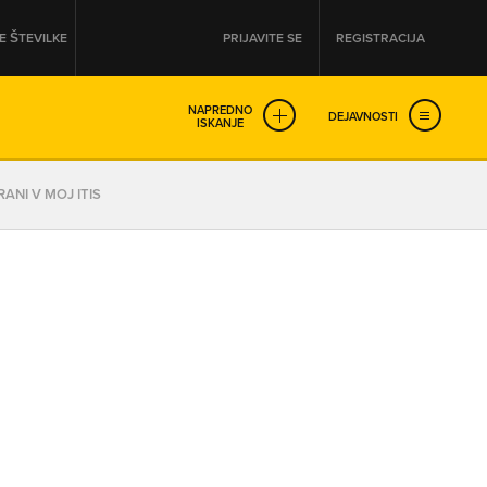
 ŠTEVILKE
PRIJAVITE SE
REGISTRACIJA
NAPREDNO
DEJAVNOSTI
ISKANJE
OD
DO
ANI V MOJ ITIS
URA
URA
SO NON-STOP ODPRTA