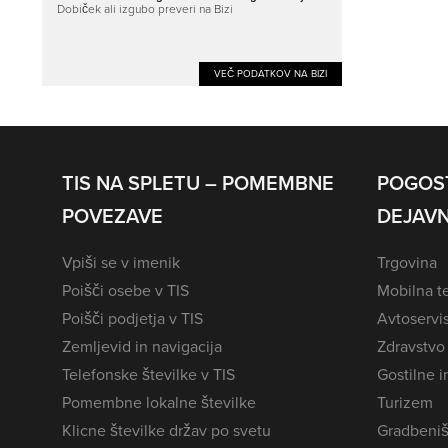
Dobiček ali izgubo preveri na Bizi
VEČ PODATKOV NA BIZI
TIS NA SPLETU – POMEMBNE
POGOS
POVEZAVE
DEJAVN
Vpiši se v imenik
Trgovina
Poišči osebe v TIS
Mobilna te
Poišči podjetja v TIS
Avtoservi
Zemljevid in navigacija
Zdravstvo
Telefonske številke v TIS
Gostilne i
Pomembne lokalne številke
Turizem
Klicne številke držav po svetu
Gradbeniš