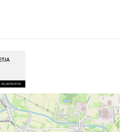
ETJA
a
O DEJAVNOSTIH