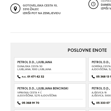
ODPIR
DANES
GOTOVELJSKA CESTA 10,
IZPIŠI
3310 ŽALEC
IZRIŠI POT NA ZEMLJEVIDU
POSLOVNE ENOTE
PETROL D.D., LJUBLJANA
PETROL D.D.,
SERVIS AJDO
DUNAJSKA CESTA 50
GORIŠKA CESTA
LJUBLJANA, 1000 LJUBLJANA
AJDOVŠČINA, 5
n.c. 01 471 42 32
05 368 13 
PETROL D.D., LJUBLJANA BENCINSKI
PETROL D.D.,
SERVIS AJDOVŠČINA - VIPAVSKA
SERVIS AJŠE
VIPAVSKA CESTA 4 C
AJŠEVICA 19
AJDOVŠČINA, 5270 AJDOVŠČINA
AJŠEVICA, 500
05 368 91 70
05 333 07 