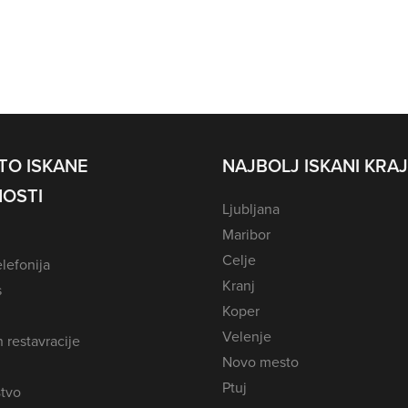
TO ISKANE
NAJBOLJ ISKANI KRAJ
OSTI
Ljubljana
Maribor
Celje
lefonija
Kranj
s
Koper
Velenje
n restavracije
Novo mesto
Ptuj
tvo