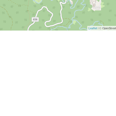
Leaflet
| © OpenStreet