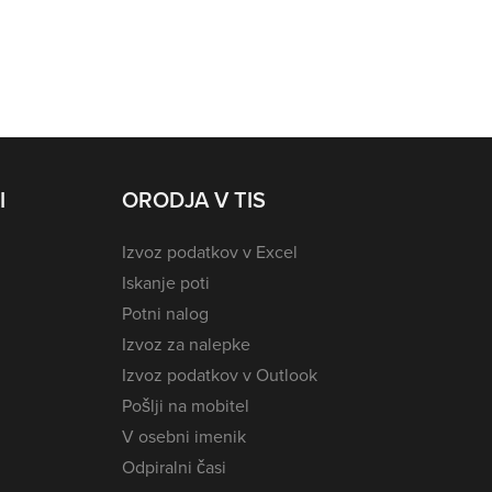
I
ORODJA V TIS
Izvoz podatkov v Excel
Iskanje poti
Potni nalog
Izvoz za nalepke
Izvoz podatkov v Outlook
Pošlji na mobitel
V osebni imenik
Odpiralni časi