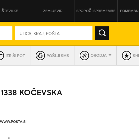
ŠTEVILKE
ZEMLJEVID
SPOROČI SPREMEMBE
POMEMBNE
SO ODPRTA V
ORODJA
IZRIŠI POT
POŠLJI SMS
SHR
DAN
SO TRENUTNO ODPRTA
 1338 KOČEVSKA
PRIKAŽI PODJETJA KI IMAJO
/WWW.POSTA.SI