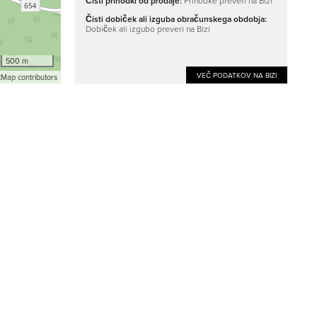
Čisti prihodki od prodaje:
Prihodke preveri na Bizi
Čisti dobiček ali izguba obračunskega obdobja:
Dobiček ali izgubo preveri na Bizi
500 m
VEČ PODATKOV NA BIZI
Map contributors