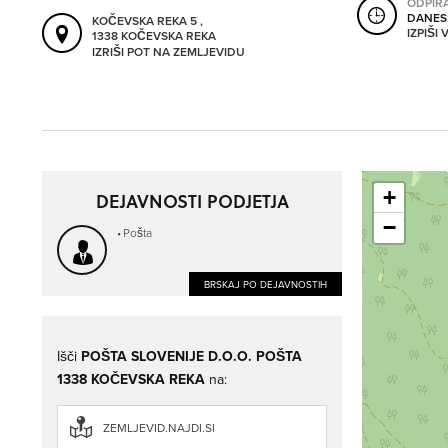
ODPIR
DANES
KOČEVSKA REKA 5 ,
IZPIŠI
1338 KOČEVSKA REKA
IZRIŠI POT NA ZEMLJEVIDU
+
DEJAVNOSTI PODJETJA
−
Pošta
BRSKAJ PO DEJAVNOSTIH
Išči
POŠTA SLOVENIJE D.O.O. POŠTA
1338 KOČEVSKA REKA
na:
ZEMLJEVID.NAJDI.SI