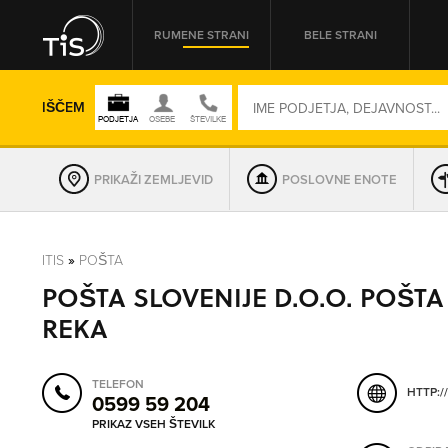
RUMENE STRANI
BELE STRANI
IŠČEM
PRIKAŽI ZEMLJEVID
POSLOVNE ENOTE
REGIJA
ITIS
»
POŠTA
POŠTA SLOVENIJE D.O.O. POŠTA
OMREŽNA ŠT.
REKA
TELEFON
HTTP:/
0599 59 204
PRIKAZ VSEH ŠTEVILK