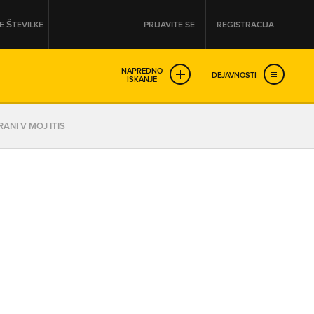
 ŠTEVILKE
PRIJAVITE SE
REGISTRACIJA
NAPREDNO
DEJAVNOSTI
ISKANJE
OD
DO
ANI V MOJ ITIS
URA
URA
SO NON-STOP ODPRTA