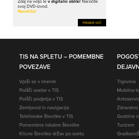
Zdaj na voljo le
v digitalni obliki
! Naročite
svoj DVD-izvod.
Naročite!
PREBERI VEČ
TIS NA SPLETU – POMEMBNE
POGOS
POVEZAVE
DEJAVN
Vpiši se v imenik
Trgovina
Poišči osebe v TIS
Mobilna te
Poišči podjetja v TIS
Avtoservi
Zemljevid in navigacija
Zdravstvo
Telefonske številke v TIS
Gostilne i
Pomembne lokalne številke
Turizem
Klicne številke držav po svetu
Gradbeniš