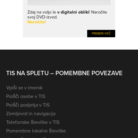
Zdaj na voljo le
v digitalni obliki
! Naročite
svoj DVD-izvod.
Naročite!
PREBERI VEČ
TIS NA SPLETU – POMEMBNE POVEZAVE
Vpiši se v imenik
Poišči osebe v TIS
Poišči podjetja v TIS
Zemljevid in navigacija
Telefonske številke v TIS
Pomembne lokalne številke