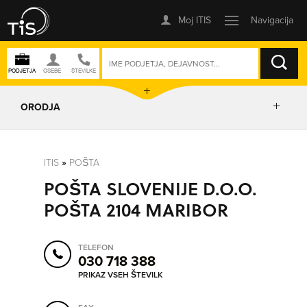
ISKANJE
ORODJA
PRIKAŽI ZEMLJEVID
ITIS
»
POŠTA
POŠTA SLOVENIJE D.O.O.
POSLOVNE ENOTE
POŠTA 2104 MARIBOR
IZRIŠI POT
TELEFON
030 718 388
POŠLJI SMS
PRIKAZ VSEH ŠTEVILK