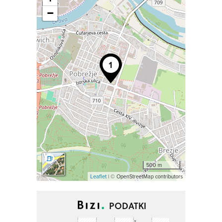
−
500 m
Leaflet
| © OpenStreetMap contributors
PODATKI