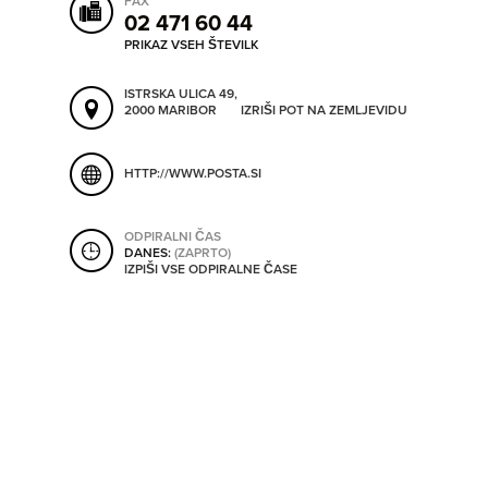
FAX
ORODJA
02 471 60 44
PRIKAZ VSEH ŠTEVILK
SHRANI V MOJ ITIS
ISTRSKA ULICA 49,
SO ODPRTA V
2000 MARIBOR
IZRIŠI POT NA ZEMLJEVIDU
OD
HTTP://WWW.POSTA.SI
DO
ODPIRALNI ČAS
DANES:
(ZAPRTO)
IZPIŠI VSE ODPIRALNE ČASE
SO TRENUTNO ODPRTA
SO NON-STOP ODPRTA