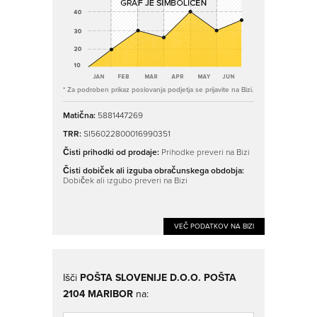
* Za podroben prikaz poslovanja podjetja se prijavite na Bizi.
Matična:
5881447269
TRR:
SI56022800016990351
Čisti prihodki od prodaje:
Prihodke preveri na Bizi
Čisti dobiček ali izguba obračunskega obdobja:
Dobiček ali izgubo preveri na Bizi
VEČ PODATKOV NA BIZI
Išči
POŠTA SLOVENIJE D.O.O. POŠTA
2104 MARIBOR
na: