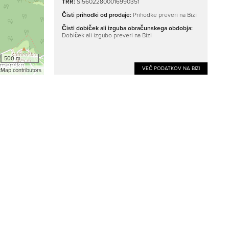
TRR:
SI56022800016990351
Čisti prihodki od prodaje:
Prihodke preveri na Bizi
Čisti dobiček ali izguba obračunskega obdobja:
Dobiček ali izgubo preveri na Bizi
500 m
VEČ PODATKOV NA BIZI
Map contributors