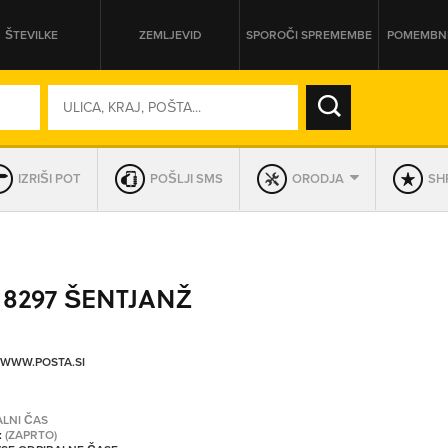
ŠTEVILKE
ZEMLJEVID
SPOROČI SPREMEMBE
POMEMBNE
SO ODPRTA V
IZRIŠI POT
POŠLJI SMS
ORODJA
SHR
DAN
SO TRENUTNO ODPRTA
 8297 ŠENTJANŽ
PRIKAŽI PODJETJA KI IMAJO
/WWW.POSTA.SI
ALNI ČAS
:
(ZAPRTO)