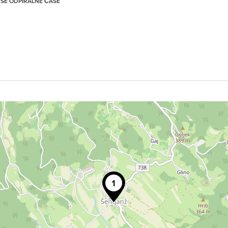
 VSE ODPIRALNE ČASE