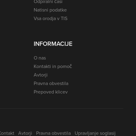
Odpiralni časi
Natisni podatke
Vsa orodja v TIS
INFORMACIJE
O nas
Kontakti in pomoč
Avtorji
Pravna obvestila
Prepoved klicev
Kontakt
Avtorji
Pravna obvestila
Upravljanje soglasij