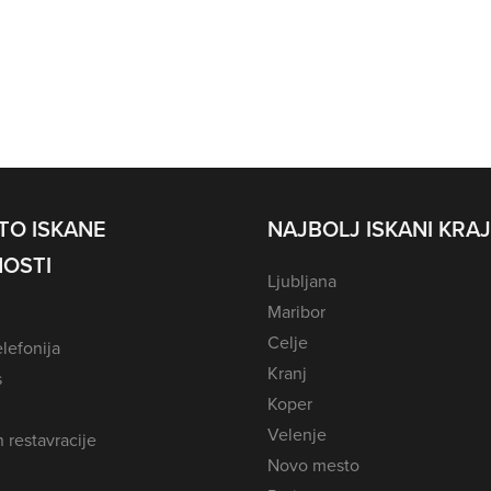
TO ISKANE
NAJBOLJ ISKANI KRAJ
OSTI
Ljubljana
Maribor
Celje
lefonija
Kranj
s
Koper
Velenje
n restavracije
Novo mesto