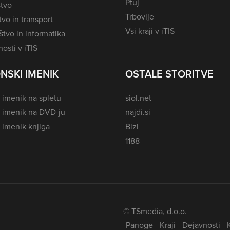
Ptuj
tvo
Trbovlje
vo in transport
Vsi kraji v iTIS
tvo in informatika
osti v iTIS
NSKI IMENIK
OSTALE STORITVE
 imenik na spletu
siol.net
i imenik na DVD-ju
najdi.si
 imenik knjiga
Bizi
1188
© TSmedia, d.o.o.
Panoge
Kraji
Dejavnosti