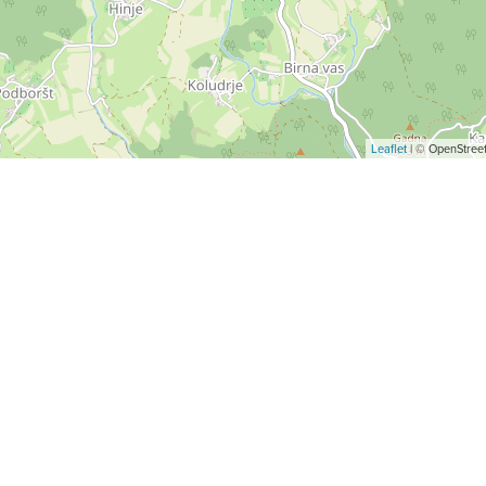
Leaflet
| © OpenStreet