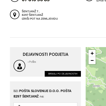
IZPIŠI
ŠENTJANŽ 7 ,
8297 ŠENTJANŽ
IZRIŠI POT NA ZEMLJEVIDU
+
DEJAVNOSTI PODJETJA
−
Pošta
BRSKAJ PO DEJAVNOSTIH
Išči
POŠTA SLOVENIJE D.O.O. POŠTA
8297 ŠENTJANŽ
na: