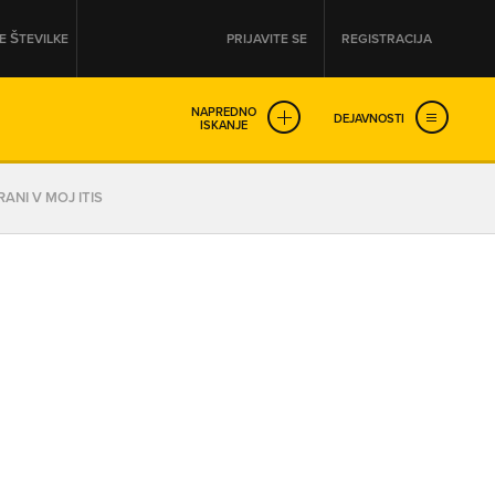
 ŠTEVILKE
PRIJAVITE SE
REGISTRACIJA
NAPREDNO
DEJAVNOSTI
ISKANJE
OD
DO
ANI V MOJ ITIS
URA
URA
SO NON-STOP ODPRTA