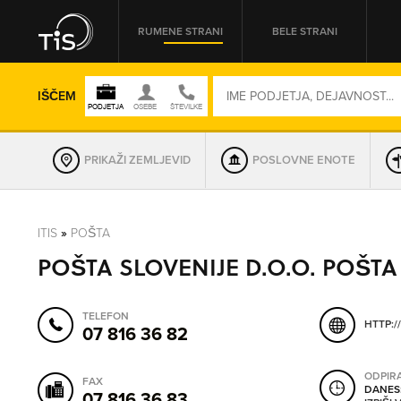
RUMENE STRANI
BELE STRANI
IŠČEM
PRIKAŽI ZEMLJEVID
POSLOVNE ENOTE
REGIJA
ITIS
»
POŠTA
POŠTA SLOVENIJE D.O.O. POŠTA
OMREŽNA ŠT.
TELEFON
HTTP:/
07 816 36 82
ODPIR
FAX
DANES
07 816 36 83