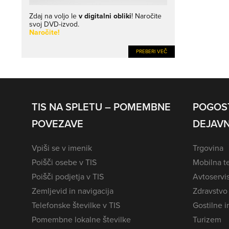
Zdaj na voljo le
v digitalni obliki
! Naročite
svoj DVD-izvod.
Naročite!
PREBERI VEČ
TIS NA SPLETU – POMEMBNE
POGOS
POVEZAVE
DEJAVN
Vpiši se v imenik
Trgovina
Poišči osebe v TIS
Mobilna te
Poišči podjetja v TIS
Avtoservi
Zemljevid in navigacija
Zdravstvo
Telefonske številke v TIS
Gostilne i
Pomembne lokalne številke
Turizem