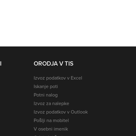
I
ORODJA V TIS
Izvoz podatkov v Excel
Iskanje poti
Potni nalog
Izvoz za nalepke
Izvoz podatkov v Outlook
Pošlji na mobitel
V osebni imenik