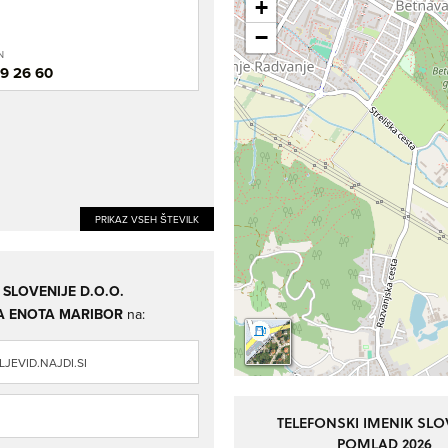
+
−
N
9 26 60
PRIKAZ VSEH ŠTEVILK
SLOVENIJE D.O.O.
 ENOTA MARIBOR
na:
JEVID.NAJDI.SI
TELEFONSKI IMENIK SLO
POMLAD 2026