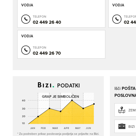
VODJA
VODJA
TELEFON
TELEFO
02 449 26 40
02 44
VODJA
TELEFON
02 449 26 70
PODATKI
Išči
POŠTA 
POSLOVNA
ZEML
BIZI
* Za podroben prikaz poslovanja podjetja se prijavite na Bizi.