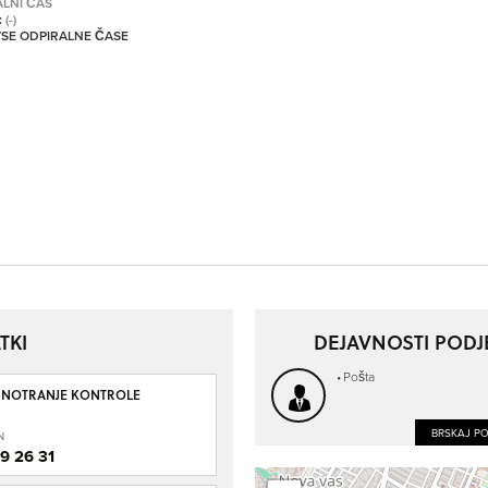
ALNI ČAS
:
(-)
 VSE ODPIRALNE ČASE
TKI
DEJAVNOSTI PODJ
Pošta
I NOTRANJE KONTROLE
BRSKAJ P
N
9 26 31