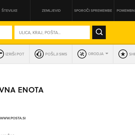
ŠTEVILKE
ZEMLJEVID
SPOROČI SPREMEMBE
POMEMBNE
SO ODPRTA V
ORODJA
IZRIŠI POT
POŠLJI SMS
SHR
DAN
SO TRENUTNO ODPRTA
OVNA ENOTA
PRIKAŽI PODJETJA KI IMAJO
/WWW.POSTA.SI