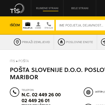
RUMENE STRANI
BELE STRANI
IŠČEM
PRIKAŽI ZEMLJEVID
POSLOVNE ENOTE
REGIJA
ITIS
»
POŠTA
POŠTA SLOVENIJE D.O.O. POSL
OMREŽNA ŠT.
MARIBOR
TELEFON
HTTP:/
N.C. 02 449 26 00
02 449 26 01