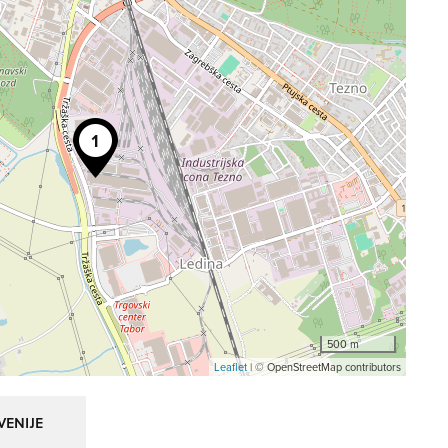
500 m
Leaflet
| © OpenStreetMap contributors
VENIJE