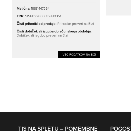
Matična:
5881447264
TRR:
SI56022800016990351
Čisti prihodki od prodaje:
Prihodke preveri na Bizi
Čisti dobiček ali izguba obračunskega obdobja:
Dobiček ali izgubo preveri na Bizi
VEČ PODATKOV NA BIZI
TIS NA SPLETU – POMEMBNE
POGOS