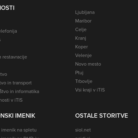
OSTI
Ljubljana
Maribor
Celje
lefonija
Kranj
s
Koper
Velenje
n restavracije
Novo mesto
Ptuj
tvo
Trbovlje
vo in transport
Vsi kraji v iTIS
tvo in informatika
osti v iTIS
NSKI IMENIK
OSTALE STORITVE
 imenik na spletu
siol.net