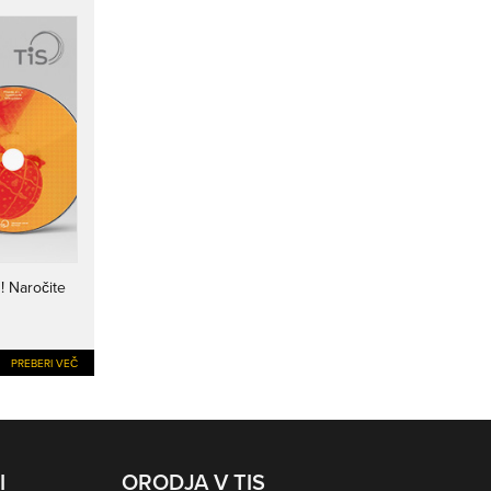
i
! Naročite
PREBERI VEČ
I
ORODJA V TIS