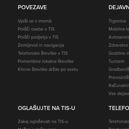
POVEZAVE
DEJAVN
Vpiši se v imenik
Trgovina
Poišči osebe v TIS
Mobilna te
Poišči podjetja v TIS
Avtoservi
Zemljevid in navigacija
Zdravstvo
Telefonske številke v TIS
Gostilne i
Pomembne lokalne številke
Turizem
Klicne številke držav po svetu
Gradbeniš
Prevozništ
Računalniš
Vse dejavn
OGLAŠUJTE NA TIS-U
TELEFO
Zakaj oglaševati na TIS-u
Telefonski