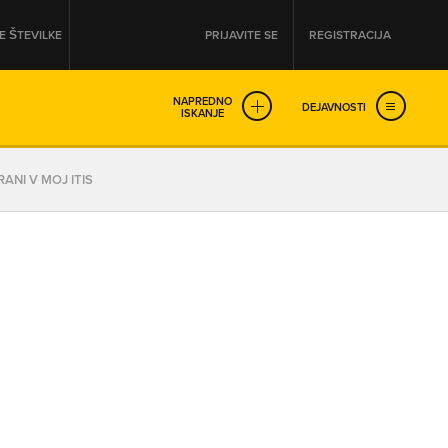
 ŠTEVILKE
PRIJAVITE SE
REGISTRACIJA
NAPREDNO
DEJAVNOSTI
ISKANJE
OD
DO
ANI V MOJ ITIS
URA
URA
SO NON-STOP ODPRTA