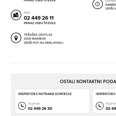
PRIKAZ VSEH ŠTEVILK
ODPIR
DANES
IZPIŠI
FAX
02 449 26 11
PRIKAZ VSEH ŠTEVILK
TRŽAŠKA CESTA 43,
2000 MARIBOR
IZRIŠI POT NA ZEMLJEVIDU
OSTALI KONTAKTNI PODA
INŠPEKTORJI NOTRANJE KONTROLE
INŠPEKTORJ
TELEFON
TELEFO
02 449 26 30
02 44