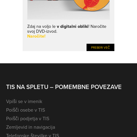
Zdaj na voljo le
v digitalni obliki
! Naročite
svoj DVD-izvod.
Naročite!
PREBERI VEČ
TIS NA SPLETU – POMEMBNE POVEZAVE
Vpiši se v imenik
Poišči osebe v TIS
Poišči podjetja v TIS
Zemljevid in navigacija
Telefonske številke v TIS