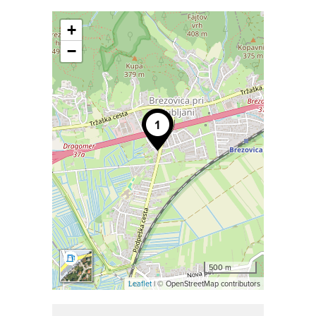
+
−
500 m
Leaflet
| © OpenStreetMap contributors