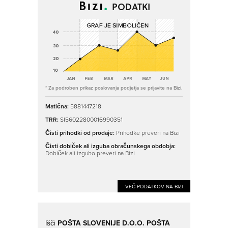
PODATKI
* Za podroben prikaz poslovanja podjetja se prijavite na Bizi.
Matična:
5881447218
TRR:
SI56022800016990351
Čisti prihodki od prodaje:
Prihodke preveri na Bizi
Čisti dobiček ali izguba obračunskega obdobja:
Dobiček ali izgubo preveri na Bizi
VEČ PODATKOV NA BIZI
Išči
POŠTA SLOVENIJE D.O.O. POŠTA