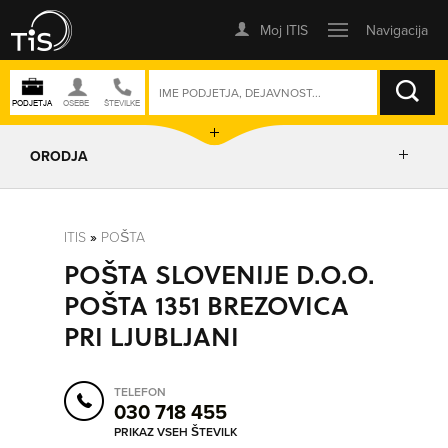
ISKANJE
ORODJA
PRIKAŽI ZEMLJEVID
ITIS
»
POŠTA
POŠTA SLOVENIJE D.O.O.
POSLOVNE ENOTE
POŠTA 1351 BREZOVICA
PRI LJUBLJANI
IZRIŠI POT
TELEFON
POŠLJI SMS
030 718 455
PRIKAZ VSEH ŠTEVILK