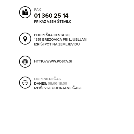
ORODJA
FAX
01 360 25 14
PRIKAZ VSEH ŠTEVILK
SHRANI V MOJ ITIS
SO ODPRTA V
PODPEŠKA CESTA 20,
1351 BREZOVICA PRI LJUBLJANI
IZRIŠI POT NA ZEMLJEVIDU
OD
HTTP://WWW.POSTA.SI
DO
ODPIRALNI ČAS
DANES:
08:00-18:00
IZPIŠI VSE ODPIRALNE ČASE
SO TRENUTNO ODPRTA
SO NON-STOP ODPRTA