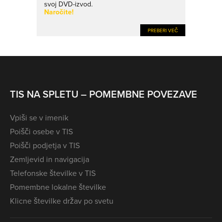
svoj DVD-izvod.
Naročite!
PREBERI VEČ
TIS NA SPLETU – POMEMBNE POVEZAVE
Vpiši se v imenik
Poišči osebe v TIS
Poišči podjetja v TIS
Zemljevid in navigacija
Telefonske številke v TIS
Pomembne lokalne številke
Klicne številke držav po svetu