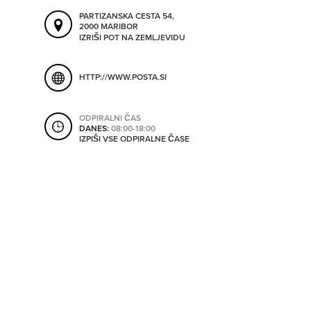
ORODJA
PARTIZANSKA CESTA 54,
2000 MARIBOR
IZRIŠI POT NA ZEMLJEVIDU
SHRANI V MOJ ITIS
SO ODPRTA V
HTTP://WWW.POSTA.SI
OD
ODPIRALNI ČAS
DANES:
08:00-18:00
IZPIŠI VSE ODPIRALNE ČASE
DO
SO TRENUTNO ODPRTA
SO NON-STOP ODPRTA