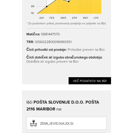
* Za podroben prikaz poslovanja podjetja se prijavite na Bizi.
Matična:
5881447570
TRR:
SI56022800016990351
Čisti prihodki od prodaje:
Prihodke preveri na Bizi
Čisti dobiček ali izguba obračunskega obdobja:
Dobiček ali izgubo preveri na Bizi
VEČ PODATKOV NA BIZI
Išči
POŠTA SLOVENIJE D.O.O. POŠTA
2116 MARIBOR
na:
ZEMLJEVID.NAJDI.SI