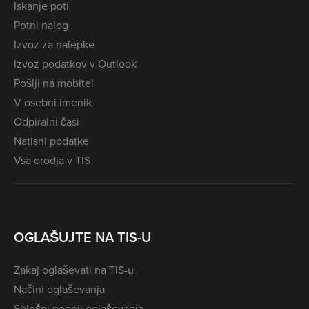
Iskanje poti
Potni nalog
Izvoz za nalepke
Izvoz podatkov v Outlook
Pošlji na mobitel
V osebni imenik
Odpiralni časi
Natisni podatke
Vsa orodja v TIS
OGLAŠUJTE NA TIS-U
Zakaj oglaševati na TIS-u
Načini oglaševanja
Splošni pogoji oglaševanja