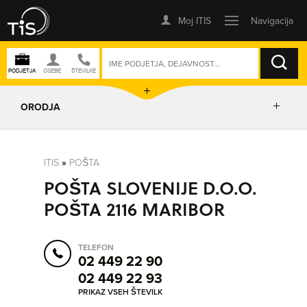
ISKANJE
ORODJA
PRIKAŽI ZEMLJEVID
ITIS
»
POŠTA
POŠTA SLOVENIJE D.O.O.
POSLOVNE ENOTE
POŠTA 2116 MARIBOR
IZRIŠI POT
TELEFON
02 449 22 90
02 449 22 93
POŠLJI SMS
PRIKAZ VSEH ŠTEVILK