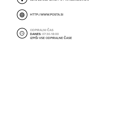
ORODJA
HTTP://WWW.POSTA.SI
SHRANI V MOJ ITIS
SO ODPRTA V
ODPIRALNI ČAS
DANES:
07:30-18:00
IZPIŠI VSE ODPIRALNE ČASE
OD
DO
SO TRENUTNO ODPRTA
SO NON-STOP ODPRTA