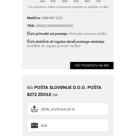
* Za podroben prikaz poslovanja podjetja se prijavite na Bizi.
Matična:
5881447-D23
TRR:
SI56022800016990351
Čisti prihodki od prodaje:
Prihodke preveri na Bizi
Čisti dobiček ali izguba obračunskega obdobja:
Dobiček ali izgubo preveri na Bizi
VEČ PODATKOV NA BIZI
Išči
POŠTA SLOVENIJE D.O.O. POŠTA
8272 ZDOLE
na:
ZEMLJEVID.NAJDI.SI
BIZI