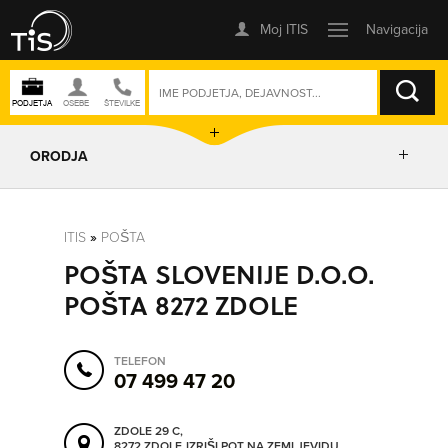
ISKANJE
ORODJA
PRIKAŽI ZEMLJEVID
ITIS
»
POŠTA
POŠTA SLOVENIJE D.O.O.
POSLOVNE ENOTE
POŠTA 8272 ZDOLE
IZRIŠI POT
TELEFON
07 499 47 20
POŠLJI SMS
ZDOLE 29 C,
8272 ZDOLE
IZRIŠI POT NA ZEMLJEVIDU