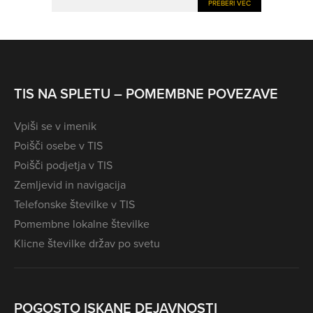
PREBERI VEČ
TIS NA SPLETU – POMEMBNE POVEZAVE
Vpiši se v imenik
Poišči osebe v TIS
Poišči podjetja v TIS
Zemljevid in navigacija
Telefonske številke v TIS
Pomembne lokalne številke
Klicne številke držav po svetu
POGOSTO ISKANE DEJAVNOSTI