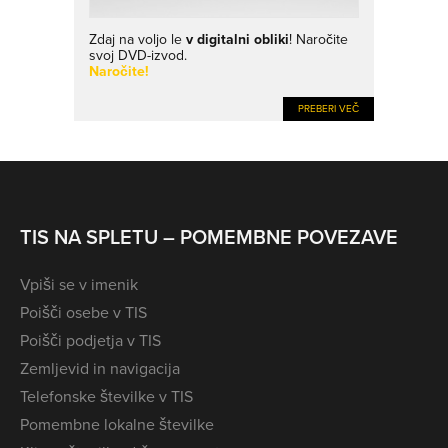
Zdaj na voljo le
v digitalni obliki
! Naročite
svoj DVD-izvod.
Naročite!
PREBERI VEČ
TIS NA SPLETU – POMEMBNE POVEZAVE
Vpiši se v imenik
Poišči osebe v TIS
Poišči podjetja v TIS
Zemljevid in navigacija
Telefonske številke v TIS
Pomembne lokalne številke