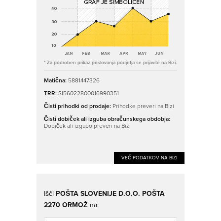
* Za podroben prikaz poslovanja podjetja se prijavite na Bizi.
Matična:
5881447326
TRR:
SI56022800016990351
Čisti prihodki od prodaje:
Prihodke preveri na Bizi
Čisti dobiček ali izguba obračunskega obdobja:
Dobiček ali izgubo preveri na Bizi
VEČ PODATKOV NA BIZI
Išči
POŠTA SLOVENIJE D.O.O. POŠTA
2270 ORMOŽ
na: