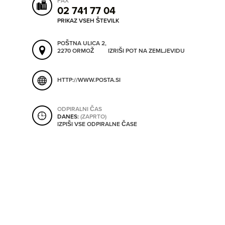
FAX
ORODJA
02 741 77 04
PRIKAZ VSEH ŠTEVILK
SHRANI V MOJ ITIS
POŠTNA ULICA 2,
SO ODPRTA V
2270 ORMOŽ
IZRIŠI POT NA ZEMLJEVIDU
OD
HTTP://WWW.POSTA.SI
DO
ODPIRALNI ČAS
DANES:
(ZAPRTO)
IZPIŠI VSE ODPIRALNE ČASE
SO TRENUTNO ODPRTA
SO NON-STOP ODPRTA