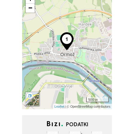
−
500 m
Leaflet
| © OpenStreetMap contributors
PODATKI