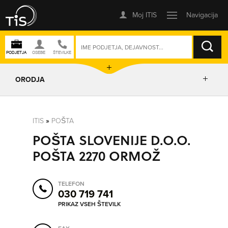
ISKANJE
ORODJA
PRIKAŽI ZEMLJEVID
ITIS
»
POŠTA
POŠTA SLOVENIJE D.O.O.
POSLOVNE ENOTE
POŠTA 2270 ORMOŽ
IZRIŠI POT
TELEFON
030 719 741
POŠLJI SMS
PRIKAZ VSEH ŠTEVILK