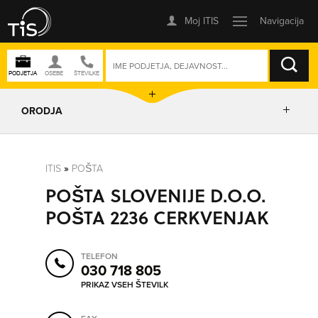
ISKANJE
ORODJA
PRIKAŽI ZEMLJEVID
ITIS
»
POŠTA
POŠTA SLOVENIJE D.O.O.
POSLOVNE ENOTE
POŠTA 2236 CERKVENJAK
IZRIŠI POT
TELEFON
030 718 805
POŠLJI SMS
PRIKAZ VSEH ŠTEVILK