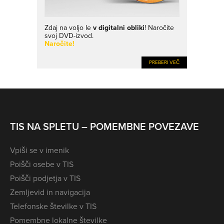
Zdaj na voljo le
v digitalni obliki
! Naročite
svoj DVD-izvod.
Naročite!
PREBERI VEČ
TIS NA SPLETU – POMEMBNE POVEZAVE
Vpiši se v imenik
Poišči osebe v TIS
Poišči podjetja v TIS
Zemljevid in navigacija
Telefonske številke v TIS
Pomembne lokalne številke