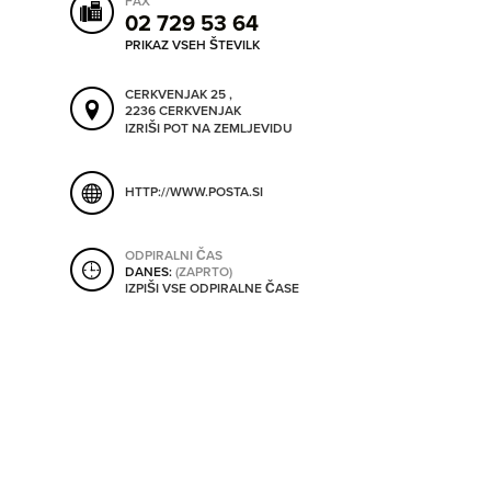
FAX
ORODJA
02 729 53 64
PRIKAZ VSEH ŠTEVILK
SHRANI V MOJ ITIS
CERKVENJAK 25 ,
SO ODPRTA V
2236 CERKVENJAK
IZRIŠI POT NA ZEMLJEVIDU
OD
HTTP://WWW.POSTA.SI
DO
ODPIRALNI ČAS
DANES:
(ZAPRTO)
IZPIŠI VSE ODPIRALNE ČASE
SO TRENUTNO ODPRTA
SO NON-STOP ODPRTA