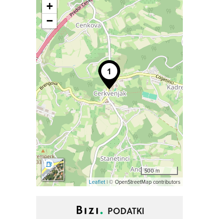
+
−
500 m
Leaflet
| © OpenStreetMap contributors
PODATKI