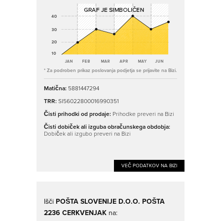
* Za podroben prikaz poslovanja podjetja se prijavite na Bizi.
Matična:
5881447294
TRR:
SI56022800016990351
Čisti prihodki od prodaje:
Prihodke preveri na Bizi
Čisti dobiček ali izguba obračunskega obdobja:
Dobiček ali izgubo preveri na Bizi
VEČ PODATKOV NA BIZI
Išči
POŠTA SLOVENIJE D.O.O. POŠTA
2236 CERKVENJAK
na: