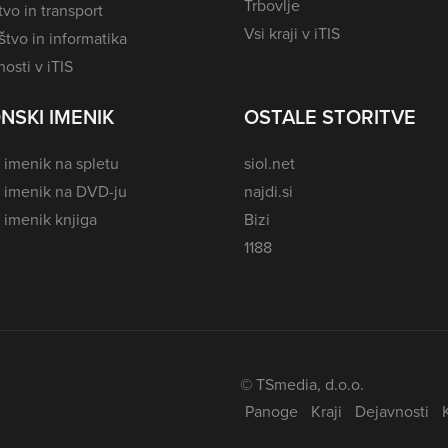
Trbovlje
vo in transport
Vsi kraji v iTIS
tvo in informatika
osti v iTIS
NSKI IMENIK
OSTALE STORITVE
 imenik na spletu
siol.net
i imenik na DVD-ju
najdi.si
 imenik knjiga
Bizi
1188
© TSmedia, d.o.o.
Panoge
Kraji
Dejavnosti