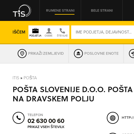
RUMENE STRANI
BELE STRANI
IŠČEM
PRIKAŽI ZEMLJEVID
POSLOVNE ENOTE
REGIJA
ITIS
»
POŠTA
POŠTA SLOVENIJE D.O.O. POŠTA
OMREŽNA ŠT.
NA DRAVSKEM POLJU
TELEFON
HTTP:/
02 630 00 60
PRIKAZ VSEH ŠTEVILK