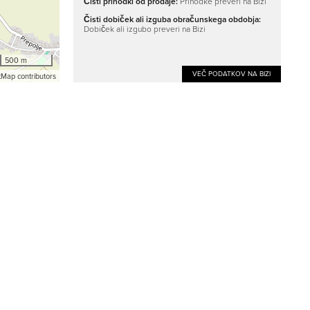
Čisti prihodki od prodaje:
Prihodke preveri na Bizi
Čisti dobiček ali izguba obračunskega obdobja:
Dobiček ali izgubo preveri na Bizi
500 m
VEČ PODATKOV NA BIZI
Map contributors