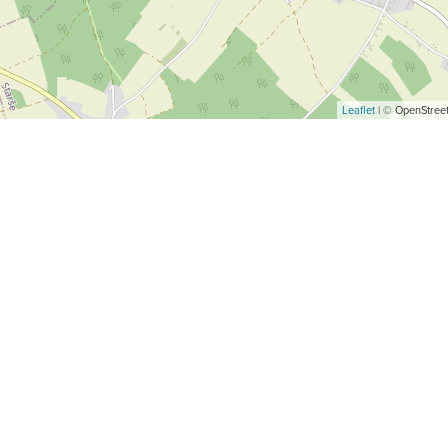
Leaflet
| © OpenStreet