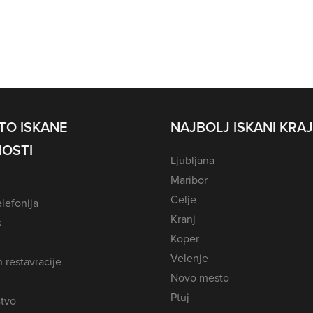
TO ISKANE
NAJBOLJ ISKANI KRAJ
OSTI
Ljubljana
Maribor
Celje
lefonija
Kranj
s
Koper
Velenje
n restavracije
Novo mesto
Ptuj
tvo