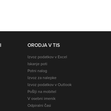
I
ORODJA V TIS
Izvoz podatkov v Excel
Iskanje poti
Potni nalog
Izvoz za nalepke
Izvoz podatkov v Outlook
Pošlji na mobitel
V osebni imenik
Odpiralni časi