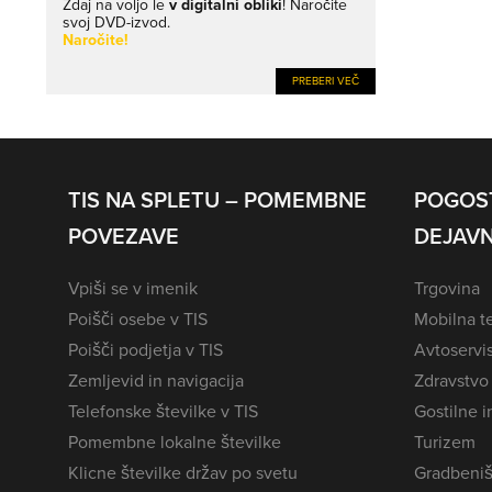
Zdaj na voljo le
v digitalni obliki
! Naročite
svoj DVD-izvod.
Naročite!
PREBERI VEČ
TIS NA SPLETU – POMEMBNE
POGOS
POVEZAVE
DEJAVN
Vpiši se v imenik
Trgovina
Poišči osebe v TIS
Mobilna te
Poišči podjetja v TIS
Avtoservi
Zemljevid in navigacija
Zdravstvo
Telefonske številke v TIS
Gostilne i
Pomembne lokalne številke
Turizem
Klicne številke držav po svetu
Gradbeniš