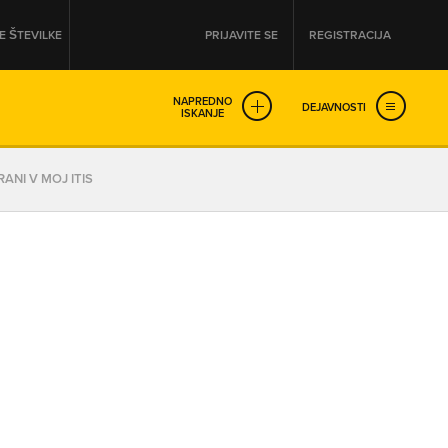
 ŠTEVILKE
PRIJAVITE SE
REGISTRACIJA
NAPREDNO
DEJAVNOSTI
ISKANJE
OD
DO
ANI V MOJ ITIS
URA
URA
SO NON-STOP ODPRTA