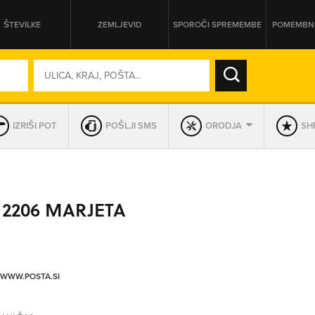
ŠTEVILKE
ZEMLJEVID
SPOROČI SPREMEMBE
POMEMBNE
SO ODPRTA V
IZRIŠI POT
POŠLJI SMS
ORODJA
SHR
DAN
SO TRENUTNO ODPRTA
 2206 MARJETA
PRIKAŽI PODJETJA KI IMAJO
/WWW.POSTA.SI