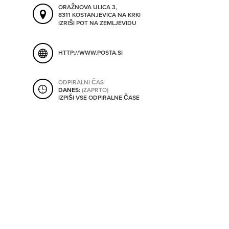
ORODJA
ORAŽNOVA ULICA 3,
8311 KOSTANJEVICA NA KRKI
IZRIŠI POT NA ZEMLJEVIDU
SHRANI V MOJ ITIS
SO ODPRTA V
HTTP://WWW.POSTA.SI
OD
ODPIRALNI ČAS
DANES:
(ZAPRTO)
IZPIŠI VSE ODPIRALNE ČASE
DO
SO TRENUTNO ODPRTA
SO NON-STOP ODPRTA