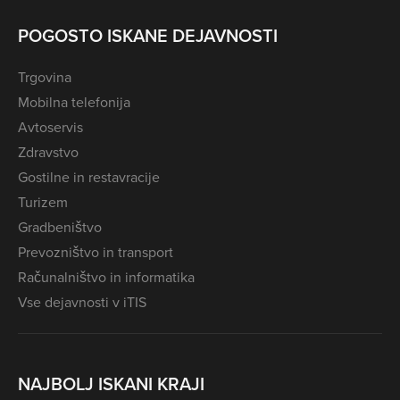
POGOSTO ISKANE DEJAVNOSTI
Trgovina
Mobilna telefonija
Avtoservis
Zdravstvo
Gostilne in restavracije
Turizem
Gradbeništvo
Prevozništvo in transport
Računalništvo in informatika
Vse dejavnosti v iTIS
NAJBOLJ ISKANI KRAJI