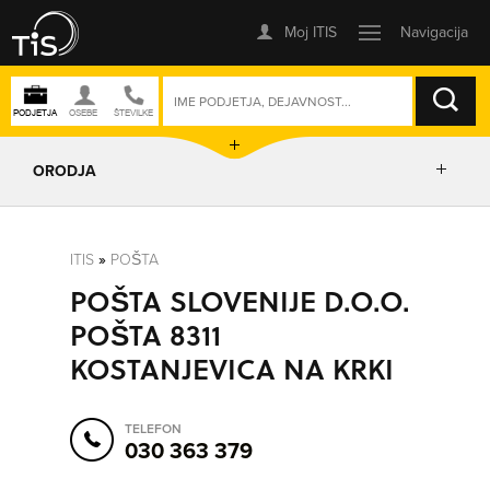
ISKANJE
ORODJA
PRIKAŽI ZEMLJEVID
ITIS
»
POŠTA
POŠTA SLOVENIJE D.O.O.
POSLOVNE ENOTE
POŠTA 8311
KOSTANJEVICA NA KRKI
IZRIŠI POT
TELEFON
POŠLJI SMS
030 363 379