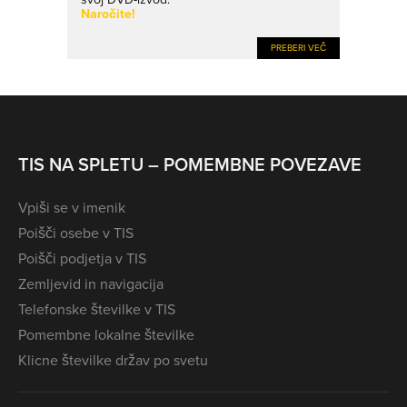
Naročite!
PREBERI VEČ
TIS NA SPLETU – POMEMBNE POVEZAVE
Vpiši se v imenik
Poišči osebe v TIS
Poišči podjetja v TIS
Zemljevid in navigacija
Telefonske številke v TIS
Pomembne lokalne številke
Klicne številke držav po svetu