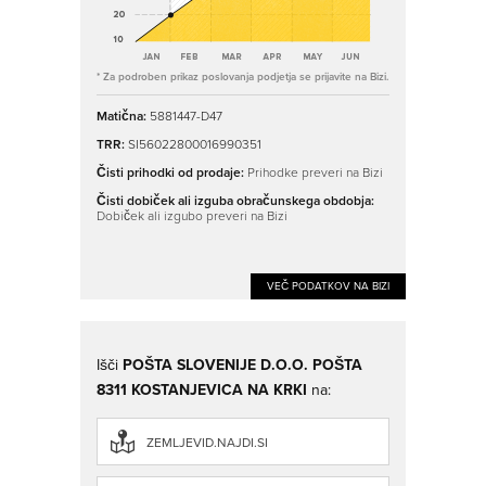
* Za podroben prikaz poslovanja podjetja se prijavite na Bizi.
Matična:
5881447-D47
TRR:
SI56022800016990351
Čisti prihodki od prodaje:
Prihodke preveri na Bizi
Čisti dobiček ali izguba obračunskega obdobja:
Dobiček ali izgubo preveri na Bizi
VEČ PODATKOV NA BIZI
Išči
POŠTA SLOVENIJE D.O.O. POŠTA
8311 KOSTANJEVICA NA KRKI
na:
ZEMLJEVID.NAJDI.SI