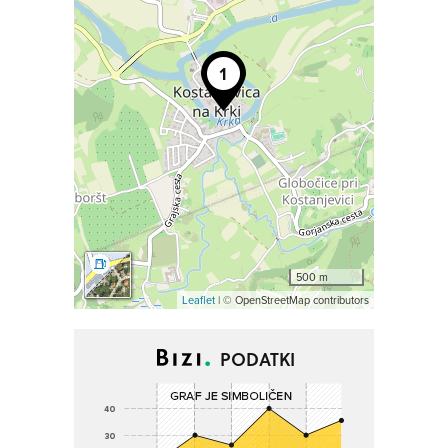
500 m
Leaflet
| © OpenStreetMap contributors
PODATKI