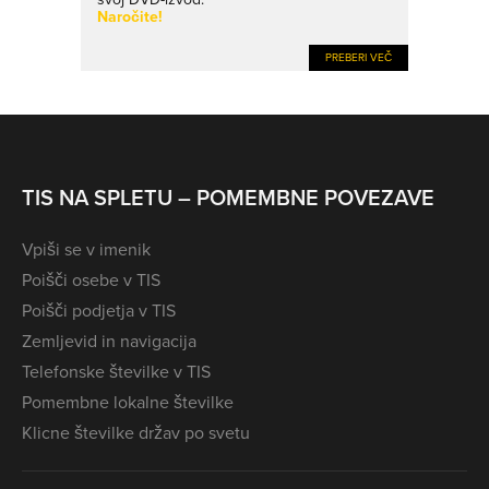
Naročite!
PREBERI VEČ
TIS NA SPLETU – POMEMBNE POVEZAVE
Vpiši se v imenik
Poišči osebe v TIS
Poišči podjetja v TIS
Zemljevid in navigacija
Telefonske številke v TIS
Pomembne lokalne številke
Klicne številke držav po svetu