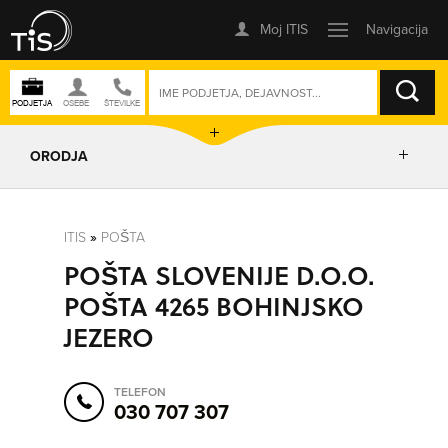
ISKANJE
ORODJA
PRIKAŽI ZEMLJEVID
ITIS
»
POŠTA
POŠTA SLOVENIJE D.O.O.
POSLOVNE ENOTE
POŠTA 4265 BOHINJSKO
JEZERO
IZRIŠI POT
TELEFON
POŠLJI SMS
030 707 307