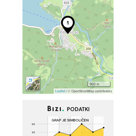
500 m
Leaflet
| © OpenStreetMap contributors
PODATKI