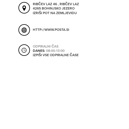
ORODJA
RIBČEV LAZ 46 , RIBČEV LAZ
4265 BOHINJSKO JEZERO
IZRIŠI POT NA ZEMLJEVIDU
SHRANI V MOJ ITIS
SO ODPRTA V
HTTP://WWW.POSTA.SI
OD
ODPIRALNI ČAS
DANES:
08:00-13:00
IZPIŠI VSE ODPIRALNE ČASE
DO
SO TRENUTNO ODPRTA
SO NON-STOP ODPRTA