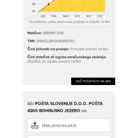
* Za podroben prikaz poslovanja podjetja se prijavite na Bizi.
Matična:
5881447-D36
TRR:
SI56022800016990351
Čisti prihodki od prodaje:
Prihodke preveri na Bizi
Čisti dobiček ali izguba obračunskega obdobja:
Dobiček ali izgubo preveri na Bizi
VEČ PODATKOV NA BIZI
Išči
POŠTA SLOVENIJE D.O.O. POŠTA
4265 BOHINJSKO JEZERO
na:
ZEMLJEVID.NAJDI.SI