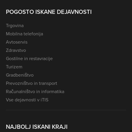
POGOSTO ISKANE DEJAVNOSTI
Trgovina
Mobilna telefonija
Avtoservis
Zdravstvo
Gostilne in restavracije
Turizem
Gradbeništvo
Prevozništvo in transport
Računalništvo in informatika
Vse dejavnosti v iTIS
NAJBOLJ ISKANI KRAJI