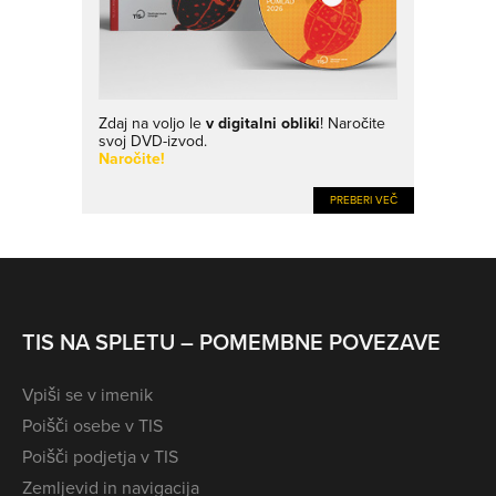
Zdaj na voljo le
v digitalni obliki
! Naročite
svoj DVD-izvod.
Naročite!
PREBERI VEČ
TIS NA SPLETU – POMEMBNE POVEZAVE
Vpiši se v imenik
Poišči osebe v TIS
Poišči podjetja v TIS
Zemljevid in navigacija