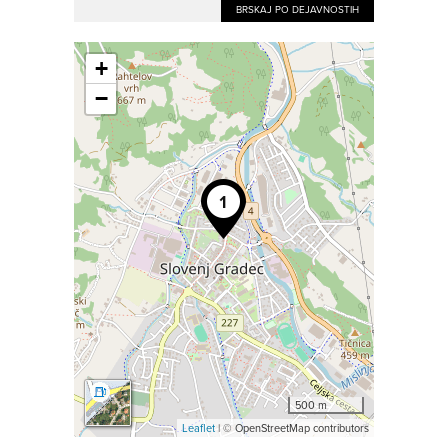
BRSKAJ PO DEJAVNOSTIH
+
−
500 m
Leaflet
| © OpenStreetMap contributors