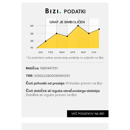
PODATKI
* Za podroben prikaz poslovanja podjetja se prijavite na Bizi.
Matična:
5881447351
TRR:
SI56022800016990351
Čisti prihodki od prodaje:
Prihodke preveri na Bizi
Čisti dobiček ali izguba obračunskega obdobja:
Dobiček ali izgubo preveri na Bizi
VEČ PODATKOV NA BIZI