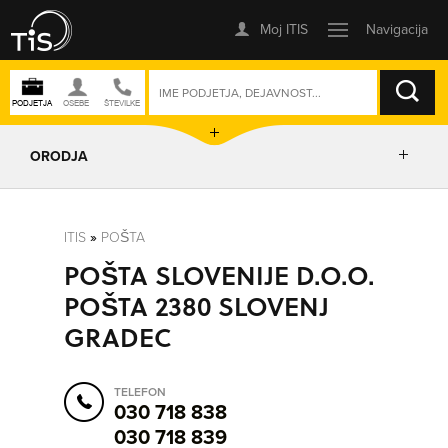
ISKANJE
ORODJA
PRIKAŽI ZEMLJEVID
ITIS
»
POŠTA
POŠTA SLOVENIJE D.O.O.
POSLOVNE ENOTE
POŠTA 2380 SLOVENJ
GRADEC
IZRIŠI POT
TELEFON
POŠLJI SMS
030 718 838
030 718 839