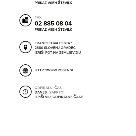
PRIKAZ VSEH ŠTEVILK
ORODJA
FAX
02 885 08 04
SHRANI V MOJ ITIS
SO ODPRTA V
PRIKAZ VSEH ŠTEVILK
FRANCETOVA CESTA 1,
OD
2380 SLOVENJ GRADEC
IZRIŠI POT NA ZEMLJEVIDU
DO
HTTP://WWW.POSTA.SI
ODPIRALNI ČAS
DANES:
(ZAPRTO)
SO TRENUTNO ODPRTA
IZPIŠI VSE ODPIRALNE ČASE
SO NON-STOP ODPRTA