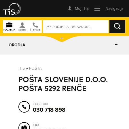
ISKANJE
ORODJA
PRIKAŽI ZEMLJEVID
ITIS
»
POŠTA
POŠTA SLOVENIJE D.O.O.
POSLOVNE ENOTE
POŠTA 5292 RENČE
IZRIŠI POT
TELEFON
030 718 898
POŠLJI SMS
FAX