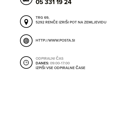
05 331 19 24
ORODJA
TRG 69,
5292 RENČE
IZRIŠI POT NA ZEMLJEVIDU
SHRANI V MOJ ITIS
SO ODPRTA V
HTTP://WWW.POSTA.SI
OD
ODPIRALNI ČAS
DANES:
09:00-17:00
DO
IZPIŠI VSE ODPIRALNE ČASE
SO TRENUTNO ODPRTA
SO NON-STOP ODPRTA