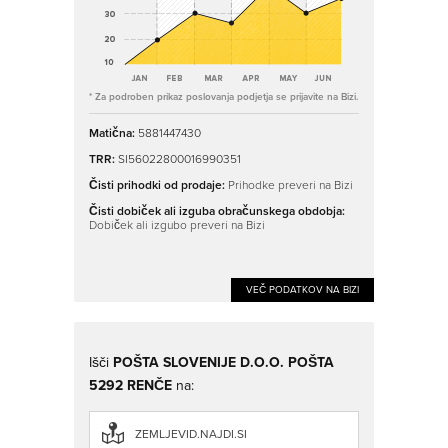
* Za podroben prikaz poslovanja podjetja se prijavite na Bizi.
Matična:
5881447430
TRR:
SI56022800016990351
Čisti prihodki od prodaje:
Prihodke preveri na Bizi
Čisti dobiček ali izguba obračunskega obdobja:
Dobiček ali izgubo preveri na Bizi
VEČ PODATKOV NA BIZI
Išči
POŠTA SLOVENIJE D.O.O. POŠTA
5292 RENČE
na:
ZEMLJEVID.NAJDI.SI