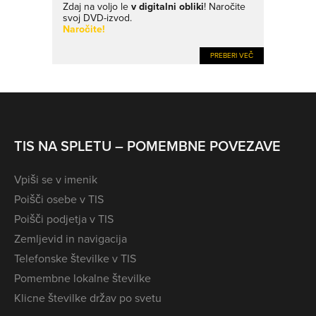
Zdaj na voljo le
v digitalni obliki
! Naročite
svoj DVD-izvod.
Naročite!
PREBERI VEČ
TIS NA SPLETU – POMEMBNE POVEZAVE
Vpiši se v imenik
Poišči osebe v TIS
Poišči podjetja v TIS
Zemljevid in navigacija
Telefonske številke v TIS
Pomembne lokalne številke
Klicne številke držav po svetu