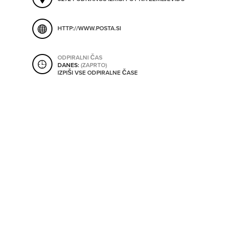
ORODJA
HTTP://WWW.POSTA.SI
SHRANI V MOJ ITIS
SO ODPRTA V
ODPIRALNI ČAS
DANES:
(ZAPRTO)
IZPIŠI VSE ODPIRALNE ČASE
OD
DO
SO TRENUTNO ODPRTA
SO NON-STOP ODPRTA