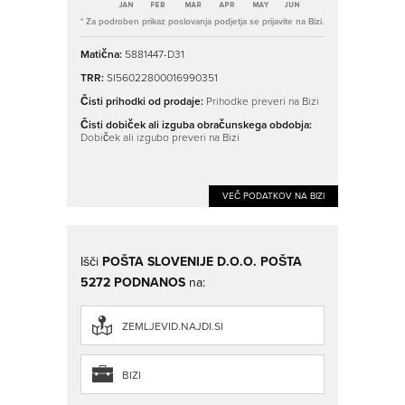
* Za podroben prikaz poslovanja podjetja se prijavite na Bizi.
Matična:
5881447-D31
TRR:
SI56022800016990351
Čisti prihodki od prodaje:
Prihodke preveri na Bizi
Čisti dobiček ali izguba obračunskega obdobja:
Dobiček ali izgubo preveri na Bizi
VEČ PODATKOV NA BIZI
Išči
POŠTA SLOVENIJE D.O.O. POŠTA
5272 PODNANOS
na:
ZEMLJEVID.NAJDI.SI
BIZI