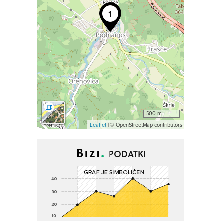
500 m
Leaflet
| © OpenStreetMap contributors
PODATKI