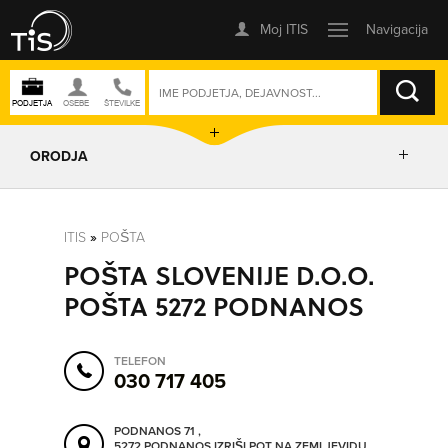
ISKANJE
ORODJA
PRIKAŽI ZEMLJEVID
ITIS
»
POŠTA
POŠTA SLOVENIJE D.O.O.
POSLOVNE ENOTE
POŠTA 5272 PODNANOS
IZRIŠI POT
TELEFON
030 717 405
POŠLJI SMS
PODNANOS 71 ,
5272 PODNANOS
IZRIŠI POT NA ZEMLJEVIDU