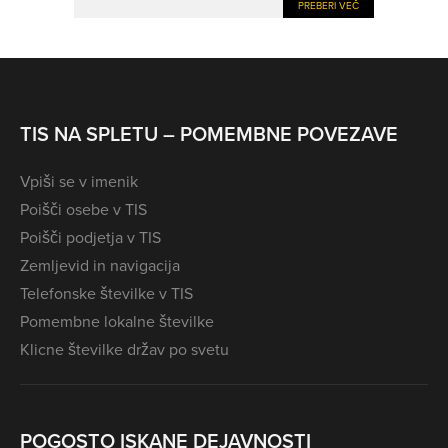
PREBERI VEČ
TIS NA SPLETU – POMEMBNE POVEZAVE
Vpiši se v imenik
Poišči osebe v TIS
Poišči podjetja v TIS
Zemljevid in navigacija
Telefonske številke v TIS
Pomembne lokalne številke
Klicne številke držav po svetu
POGOSTO ISKANE DEJAVNOSTI