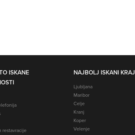
TO ISKANE
NAJBOLJ ISKANI KRAJ
OSTI
Ljubljana
Maribor
Celje
lefonija
Kranj
s
Koper
Velenje
n restavracije