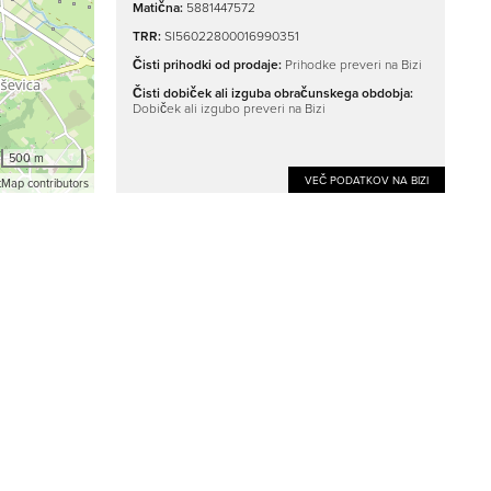
Matična:
5881447572
TRR:
SI56022800016990351
Čisti prihodki od prodaje:
Prihodke preveri na Bizi
Čisti dobiček ali izguba obračunskega obdobja:
Dobiček ali izgubo preveri na Bizi
500 m
VEČ PODATKOV NA BIZI
Map contributors