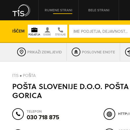
RUMENE STRANI
BELE STRANI
IŠČEM
PRIKAŽI ZEMLJEVID
POSLOVNE ENOTE
REGIJA
ITIS
»
POŠTA
POŠTA SLOVENIJE D.O.O. POŠTA
OMREŽNA ŠT.
GORICA
TELEFON
HTTP:/
030 718 875