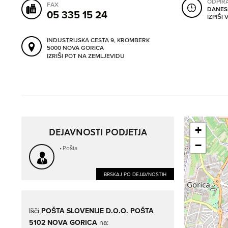
ODPIR
FAX
DANES
05 335 15 24
IZPIŠI
INDUSTRIJSKA CESTA 9, KROMBERK
5000 NOVA GORICA
IZRIŠI POT NA ZEMLJEVIDU
+
DEJAVNOSTI PODJETJA
−
Pošta
BRSKAJ PO DEJAVNOSTIH
Išči
POŠTA SLOVENIJE D.O.O. POŠTA
5102 NOVA GORICA
na: