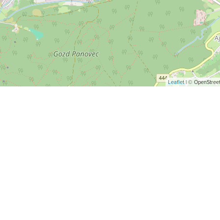
Leaflet
| © OpenStreet