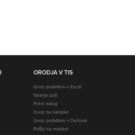
I
ORODJA V TIS
Izvoz podatkov v Excel
Iskanje poti
Potni nalog
Izvoz za nalepke
Izvoz podatkov v Outlook
Pošlji na mobitel