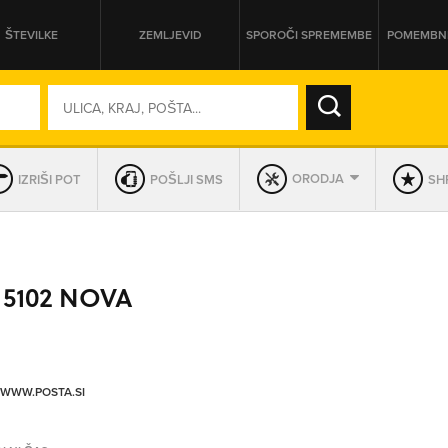
ŠTEVILKE
ZEMLJEVID
SPOROČI SPREMEMBE
POMEMBNE
SO ODPRTA V
ORODJA
IZRIŠI POT
POŠLJI SMS
SHR
DAN
SO TRENUTNO ODPRTA
 5102 NOVA
PRIKAŽI PODJETJA KI IMAJO
/WWW.POSTA.SI