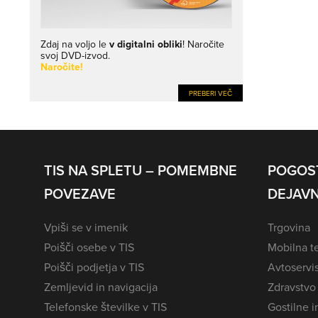
Zdaj na voljo le
v digitalni obliki
! Naročite
svoj DVD-izvod.
Naročite!
PREBERI VEČ
TIS NA SPLETU – POMEMBNE
POGOS
POVEZAVE
DEJAVN
Vpiši se v imenik
Trgovina
Poišči osebe v TIS
Mobilna te
Poišči podjetja v TIS
Avtoservi
Zemljevid in navigacija
Zdravstvo
Telefonske številke v TIS
Gostilne i