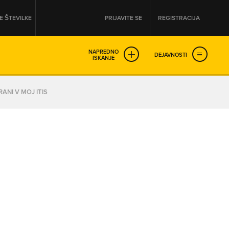
 ŠTEVILKE
PRIJAVITE SE
REGISTRACIJA
NAPREDNO
DEJAVNOSTI
ISKANJE
OD
DO
ANI V MOJ ITIS
URA
URA
SO NON-STOP ODPRTA