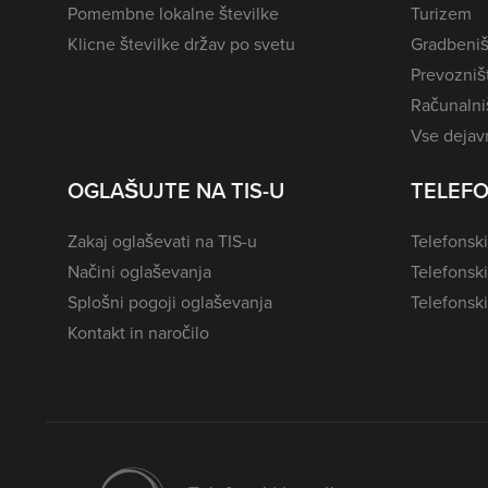
Pomembne lokalne številke
Turizem
Klicne številke držav po svetu
Gradbeniš
Prevozništ
Računalniš
Vse dejavn
OGLAŠUJTE NA TIS-U
TELEFO
Zakaj oglaševati na TIS-u
Telefonski
Načini oglaševanja
Telefonsk
Splošni pogoji oglaševanja
Telefonski
Kontakt in naročilo