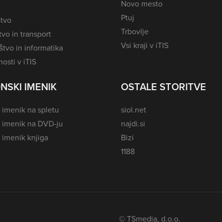
Novo mesto
Ptuj
tvo
Trbovlje
vo in transport
Vsi kraji v iTIS
tvo in informatika
osti v iTIS
NSKI IMENIK
OSTALE STORITVE
 imenik na spletu
siol.net
i imenik na DVD-ju
najdi.si
 imenik knjiga
Bizi
1188
© TSmedia, d.o.o.